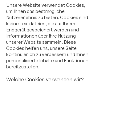
Unsere Website verwendet Cookies,
um Ihnen das bestmögliche
Nutzererlebnis zu bieten. Cookies sind
kleine Textdateien, die auf Ihrem
Endgerät gespeichert werden und
Informationen über Ihre Nutzung
unserer Website sammeln. Diese
Cookies helfen uns, unsere Seite
kontinuierlich zu verbessern und Ihnen
personalisierte Inhalte und Funktionen
bereitzustellen.
Welche Cookies verwenden wir?
Notwendige Cookies:
Diese Cookies sind unerlässlich, damit
die Website ordnungsgemäß
funktioniert. Sie ermöglichen
grundlegende Funktionen wie die
Seitennavigation und den Zugriff auf
sichere Bereiche der Website. Ohne
diese Cookies kann die Website nicht